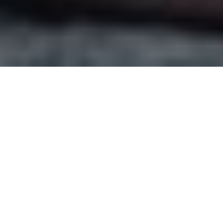
NUESTRO PROPÓSITO
Moda regenerativa inspirada en la naturaleza. Diseñamos
a partir de residuos para generar materiales con impacto
positivo.
Nuestro compromiso es profundo y multifacético:
diseñamos, creamos y producimos cada pieza en las
Palmas de Gran Canaria, colaborando estrechamente con
artesanos y empresas locales para fomentar una
economía circular y sostenible.